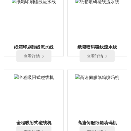
纸箱印刷碰线流水线
纸箱喷码碰线流水线
查看详情
查看详情
全程吸附式碰线机
高速伺服纸箱喷码机