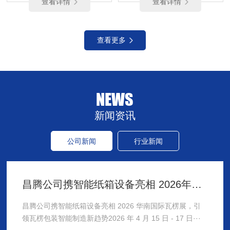
查看详情
查看详情
查看更多
NEWS
新闻资讯
公司新闻
行业新闻
昌腾公司携智能纸箱设备亮相 2026年华南国际瓦楞展
昌腾公司携智能纸箱设备亮相 2026 华南国际瓦楞展，引
领瓦楞包装智能制造新趋势2026 年 4 月 15 日 - 17 日···