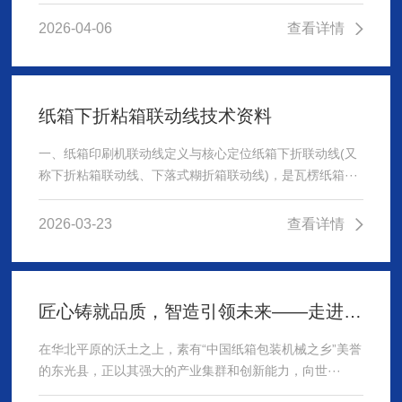
2026-04-06
查看详情
纸箱下折粘箱联动线技术资料
一、纸箱印刷机联动线定义与核心定位纸箱下折联动线(又
称下折粘箱联动线、下落式糊折箱联动线)，是瓦楞纸箱···
2026-03-23
查看详情
匠心铸就品质，智造引领未来——走进东光县昌腾纸箱机械有限公司
在华北平原的沃土之上，素有“中国纸箱包装机械之乡”美誉
的东光县，正以其强大的产业集群和创新能力，向世···