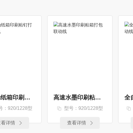
全自动纸箱印刷粘钉打包联动线
高速水墨印刷粘箱打包联动线
：920/1228型
型号：920/1228型
查看详情
查看详情