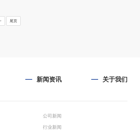
>
尾页
新闻资讯
关于我们
公司新闻
行业新闻