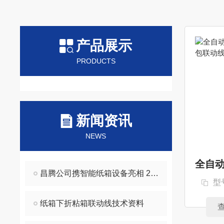
产品展示
PRODUCTS
新闻资讯
NEWS
昌腾公司携智能纸箱设备亮相 2026年华南国际瓦楞展
型号
纸箱下折粘箱联动线技术资料