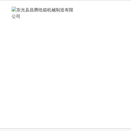
产品展示
首页
>>
产品展示