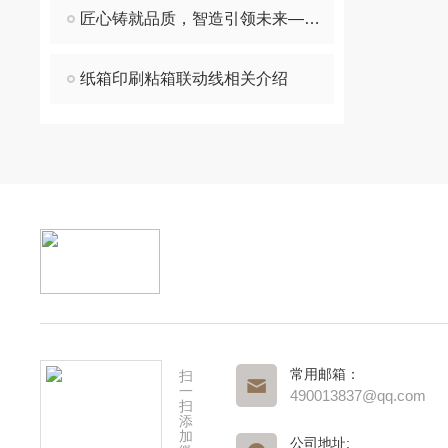
匠心铸就品质，智造引领未来——走进东光县昌腾纸箱机械有限公司
纸箱印刷粘箱联动线相关介绍
常用邮箱：
扫
一
490013837@qq.com
扫
添
加
公司地址: